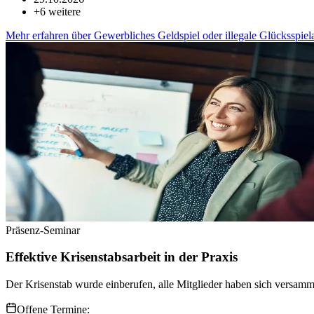
+
6
weitere
Mehr erfahren
über
Gewerbliches Geldspiel oder illegale Glücksspie
Präsenz-Seminar
Effektive Krisenstabsarbeit in der Praxis
Der Krisenstab wurde einberufen, alle Mitglieder haben sich versamm
Offene Termine: