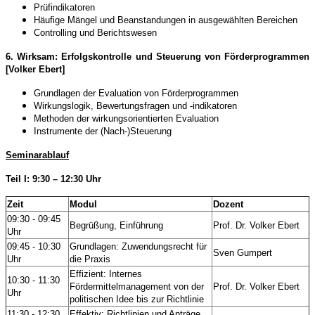
Prüfindikatoren
Häufige Mängel und Beanstandungen in ausgewählten Bereichen
Controlling und Berichtswesen
6. Wirksam: Erfolgskontrolle und Steuerung von Förderprogrammen
[Volker Ebert]
Grundlagen der Evaluation von Förderprogrammen
Wirkungslogik, Bewertungsfragen und -indikatoren
Methoden der wirkungsorientierten Evaluation
Instrumente der (Nach-)Steuerung
Seminarablauf
Teil I: 9:30 – 12:30 Uhr
Zeit
Modul
Dozent
09:30 - 09:45
Begrüßung, Einführung
Prof. Dr. Volker Ebert
Uhr
09:45 - 10:30
Grundlagen: Zuwendungsrecht für
Sven Gumpert
Uhr
die Praxis
Effizient: Internes
10:30 - 11:30
Fördermittelmanagement von der
Prof. Dr. Volker Ebert
Uhr
politischen Idee bis zur Richtlinie
11:30 - 12:30
Effektiv: Richtlinien und Anträge