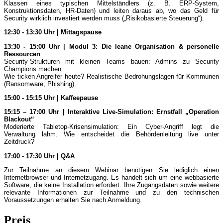
Klassen eines typischen Mittelständlers (z. B. ERP-System,
Konstruktionsdaten, HR-Daten) und leiten daraus ab, wo das Geld für
Security wirklich investiert werden muss („Risikobasierte Steuerung“).
12:30 - 13:30 Uhr | Mittagspause
13:30 - 15:00 Uhr | Modul 3: Die leane Organisation & personelle
Ressourcen
Security-Strukturen mit kleinen Teams bauen: Admins zu Security
Champions machen.
Wie ticken Angreifer heute? Realistische Bedrohungslagen für Kommunen
(Ransomware, Phishing).
15:00 - 15:15 Uhr | Kaffeepause
15:15 – 17:00 Uhr | Interaktive Live-Simulation: Ernstfall „Operation
Blackout“
Moderierte Tabletop-Krisensimulation: Ein Cyber-Angriff legt die
Verwaltung lahm. Wie entscheidet die Behördenleitung live unter
Zeitdruck?
17:00 - 17:30 Uhr | Q&A
Zur Teilnahme an diesem Webinar benötigen Sie lediglich einen
Internetbrowser und Internetzugang. Es handelt sich um eine webbasierte
Software, die keine Installation erfordert. Ihre Zugangsdaten sowie weitere
relevante Informationen zur Teilnahme und zu den technischen
Voraussetzungen erhalten Sie nach Anmeldung.
Preis