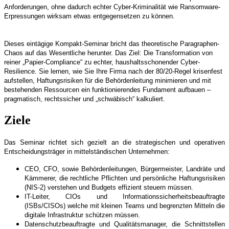
Anforderungen, ohne dadurch echter Cyber-Kriminalität wie Ransomware-
Erpressungen wirksam etwas entgegensetzen zu können.
Dieses eintägige Kompakt-Seminar bricht das theoretische Paragraphen-
Chaos auf das Wesentliche herunter. Das Ziel: Die Transformation von
reiner „Papier-Compliance“ zu echter, haushaltsschonender Cyber-
Resilience. Sie lernen, wie Sie Ihre Firma nach der 80/20-Regel krisenfest
aufstellen, Haftungsrisiken für die Behördenleitung minimieren und mit
bestehenden Ressourcen ein funktionierendes Fundament aufbauen –
pragmatisch, rechtssicher und „schwäbisch“ kalkuliert.
Ziele
Das Seminar richtet sich gezielt an die strategischen und operativen
Entscheidungsträger in mittelständischen Unternehmen:
CEO, CFO, sowie Behördenleitungen, Bürgermeister, Landräte und
Kämmerer, die rechtliche Pflichten und persönliche Haftungsrisiken
(NIS-2) verstehen und Budgets effizient steuern müssen.
IT-Leiter, CIOs und Informationssicherheitsbeauftragte
(ISBs/CISOs) welche mit kleinen Teams und begrenzten Mitteln die
digitale Infrastruktur schützen müssen.
Datenschutzbeauftragte und Qualitätsmanager, die Schnittstellen