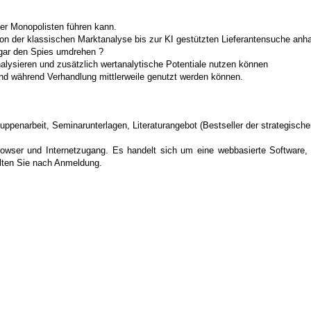
er Monopolisten führen kann.
on der klassischen Marktanalyse bis zur KI gestützten Lieferantensuche anh
 gar den Spies umdrehen ?
nalysieren und zusätzlich wertanalytische Potentiale nutzen können
d während Verhandlung mittlerweile genutzt werden können.
Gruppenarbeit, Seminarunterlagen, Literaturangebot (Bestseller der strategisc
owser und Internetzugang. Es handelt sich um eine webbasierte Software, di
alten Sie nach Anmeldung.