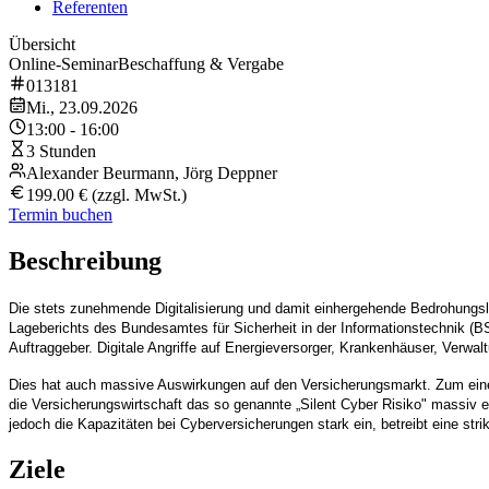
Referenten
Übersicht
Online-Seminar
Beschaffung & Vergabe
013181
Mi., 23.09.2026
13:00 - 16:00
3 Stunden
Alexander Beurmann, Jörg Deppner
199.00 € (zzgl. MwSt.)
Termin buchen
Beschreibung
Die stets zunehmende Digitalisierung und damit einhergehende Bedrohungsl
Lageberichts des Bundesamtes für Sicherheit in der Informationstechnik (B
Auftraggeber. Digitale Angriffe auf Energieversorger, Krankenhäuser, Verwa
Dies hat auch massive Auswirkungen auf den Versicherungsmarkt. Zum einen 
die Versicherungswirtschaft das so genannte „Silent Cyber Risiko" massiv 
jedoch die Kapazitäten bei Cyberversicherungen stark ein, betreibt eine str
Ziele