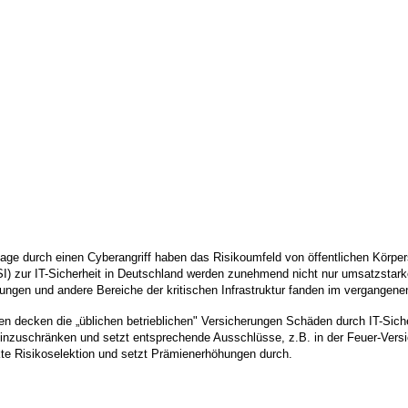
age durch einen Cyberangriff haben das Risikoumfeld von öffentlichen Körpe
SI) zur IT-Sicherheit in Deutschland werden zunehmend nicht nur umsatzstark
ltungen und andere Bereiche der kritischen Infrastruktur fanden im vergangen
decken die „üblichen betrieblichen" Versicherungen Schäden durch IT-Sicherh
einzuschränken und setzt entsprechende Ausschlüsse, z.B. in der Feuer-Versi
ikte Risikoselektion und setzt Prämienerhöhungen durch.