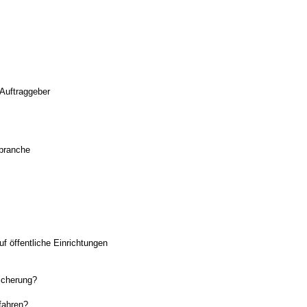
Auftraggeber
sbranche
uf öffentliche Einrichtungen
sicherung?
rfahren?