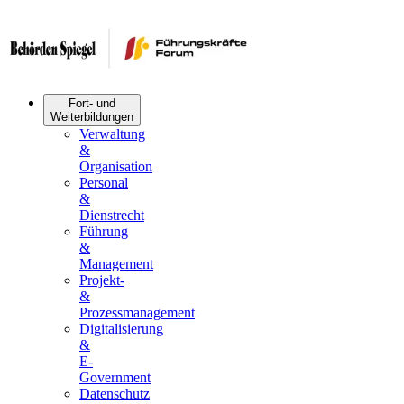
Fort- und
Weiterbildungen
Verwaltung
&
Organisation
Personal
&
Dienstrecht
Führung
&
Management
Projekt-
&
Prozessmanagement
Digitalisierung
&
E-
Government
Datenschutz