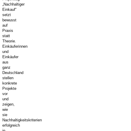
„Nachhaltiger
Einkauf“
setzt
bewusst
auf
Praxis
statt
Theorie.
Einkäuferinnen
und
Einkäufer
aus
ganz
Deutschland
stellen
konkrete
Projekte
vor
und
zeigen,
wie
sie
Nachhaltigkeitskriterien
erfolgreich
in