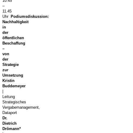
10.45
–
11.45
Uhr
Podiumsdiskussion:
Nachhaltigkeit
in
der
öffentlichen
Beschaffung
–
von
der
Strategie
zur
Umsetzung
Kristin
Buddemeyer
|
Leitung
Strategisches
Vergabemanagement,
Dataport
Dr.
Dietrich
Drömann*